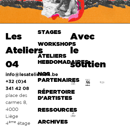
STAGES
Haut de
Les
Avec
page
WORKSHOPS
Ateliers
le
ATELIERS
04
HEBDOMADAIRES
soutien
NOS
info@lesateliers04.be
PARTENAIRES
+32 (0)4
341 42 08
RÉPERTOIRE
place des
D’ARTISTES
carmes 8,
4000
RESSOURCES
Liège
ARCHIVES
ème
4
étage