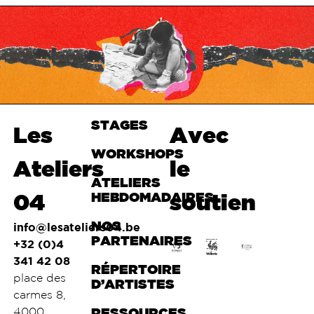
STAGES
Haut de
Les
Avec
page
WORKSHOPS
Ateliers
le
ATELIERS
04
HEBDOMADAIRES
soutien
NOS
info@lesateliers04.be
PARTENAIRES
+32 (0)4
341 42 08
RÉPERTOIRE
place des
D’ARTISTES
carmes 8,
4000
RESSOURCES