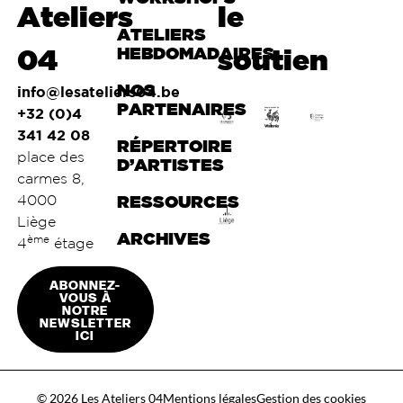
Ateliers
le
ATELIERS
04
HEBDOMADAIRES
soutien
NOS
info@lesateliers04.be
PARTENAIRES
+32 (0)4
341 42 08
RÉPERTOIRE
place des
D’ARTISTES
carmes 8,
4000
RESSOURCES
Liège
ARCHIVES
ème
4
étage
ABONNEZ-
VOUS À
NOTRE
NEWSLETTER
ICI
© 2026 Les Ateliers 04
Mentions légales
Gestion des cookies