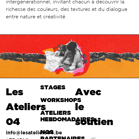
intergénérationnel, invitant chacun à découvrir la
richesse des couleurs, des textures et du dialogue
entre nature et créativité.
STAGES
Haut de
Les
Avec
page
WORKSHOPS
Ateliers
le
ATELIERS
04
HEBDOMADAIRES
soutien
NOS
info@lesateliers04.be
PARTENAIRES