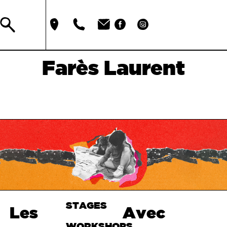
Farès Laurent
STAGES
Haut de
Les
Avec
page
WORKSHOPS