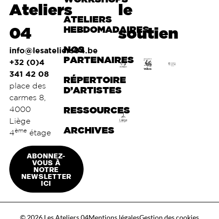
Ateliers
le
ATELIERS
04
HEBDOMADAIRES
soutien
NOS
info@lesateliers04.be
PARTENAIRES
+32 (0)4
341 42 08
RÉPERTOIRE
place des
D’ARTISTES
carmes 8,
4000
RESSOURCES
Liège
ARCHIVES
ème
4
étage
ABONNEZ-
VOUS À
NOTRE
NEWSLETTER
ICI
© 2026 Les Ateliers 04
Mentions légales
Gestion des cookies