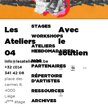
STAGES
Haut de
Les
Avec
page
WORKSHOPS
Ateliers
le
ATELIERS
04
HEBDOMADAIRES
soutien
NOS
info@lesateliers04.be
PARTENAIRES
+32 (0)4
341 42 08
RÉPERTOIRE
place des
D’ARTISTES
carmes 8,
4000
RESSOURCES
Liège
ARCHIVES
ème
4
étage