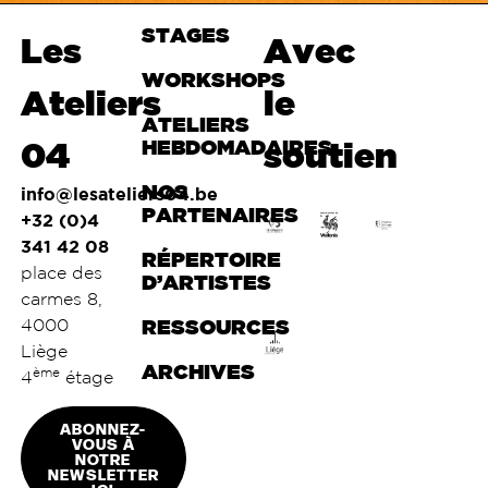
STAGES
Haut de
Les
Avec
page
WORKSHOPS
Ateliers
le
ATELIERS
04
HEBDOMADAIRES
soutien
NOS
info@lesateliers04.be
PARTENAIRES
+32 (0)4
341 42 08
RÉPERTOIRE
place des
D’ARTISTES
carmes 8,
4000
RESSOURCES
Liège
ARCHIVES
ème
4
étage
ABONNEZ-
VOUS À
NOTRE
NEWSLETTER