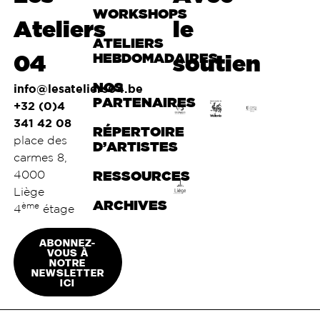
WORKSHOPS
Ateliers
le
ATELIERS
04
HEBDOMADAIRES
soutien
NOS
info@lesateliers04.be
PARTENAIRES
+32 (0)4
341 42 08
RÉPERTOIRE
place des
D’ARTISTES
carmes 8,
4000
RESSOURCES
Liège
ARCHIVES
ème
4
étage
ABONNEZ-
VOUS À
NOTRE
NEWSLETTER
ICI