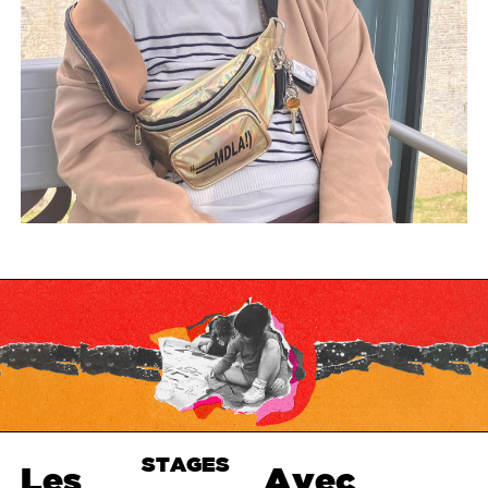
STAGES
Haut de
Les
Avec
page