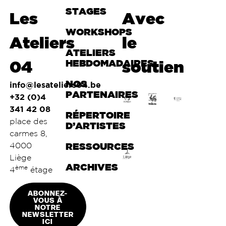
STAGES
Haut de
Les
Avec
page
WORKSHOPS
Ateliers
le
ATELIERS
04
HEBDOMADAIRES
soutien
NOS
info@lesateliers04.be
PARTENAIRES
+32 (0)4
341 42 08
RÉPERTOIRE
place des
D’ARTISTES
carmes 8,
4000
RESSOURCES
Liège
ARCHIVES
ème
4
étage
ABONNEZ-
VOUS À
NOTRE
NEWSLETTER
ICI