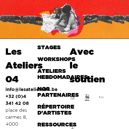
STAGES
Haut de
Les
Avec
page
WORKSHOPS
Ateliers
le
ATELIERS
04
HEBDOMADAIRES
soutien
NOS
info@lesateliers04.be
PARTENAIRES
+32 (0)4
341 42 08
RÉPERTOIRE
place des
D’ARTISTES
carmes 8,
4000
RESSOURCES