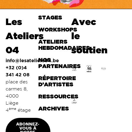
STAGES
Haut de
Les
Avec
page
WORKSHOPS
Ateliers
le
ATELIERS
04
HEBDOMADAIRES
soutien
NOS
info@lesateliers04.be
PARTENAIRES
+32 (0)4
341 42 08
RÉPERTOIRE
place des
D’ARTISTES
carmes 8,
4000
RESSOURCES
Liège
ARCHIVES
ème
4
étage
ABONNEZ-
VOUS À
NOTRE