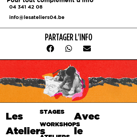
Pour tout complément d'info
04 341 42 08
info@lesateliers04.be
PARTAGER L'INFO
STAGES
Haut de
Les
Avec
page
WORKSHOPS
Ateliers
le
ATELIERS