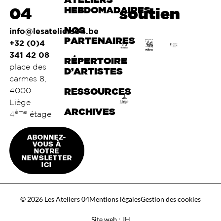
04
HEBDOMADAIRES
soutien
NOS
info@lesateliers04.be
PARTENAIRES
+32 (0)4
341 42 08
RÉPERTOIRE
place des
D’ARTISTES
carmes 8,
4000
RESSOURCES
Liège
ARCHIVES
ème
4
étage
ABONNEZ-
VOUS À
NOTRE
NEWSLETTER
ICI
© 2026 Les Ateliers 04
Mentions légales
Gestion des cookies
Site web : JH