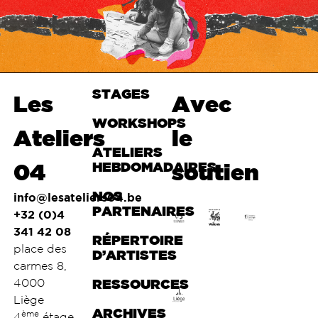
STAGES
Haut de
Les
Avec
page
WORKSHOPS
Ateliers
le
ATELIERS
04
HEBDOMADAIRES
soutien
NOS
info@lesateliers04.be
PARTENAIRES
+32 (0)4
341 42 08
RÉPERTOIRE
place des
D’ARTISTES
carmes 8,
4000
RESSOURCES
Liège
ARCHIVES
ème
4
étage