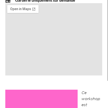
Garderie uniquement sur demande
Ce
workshop
est