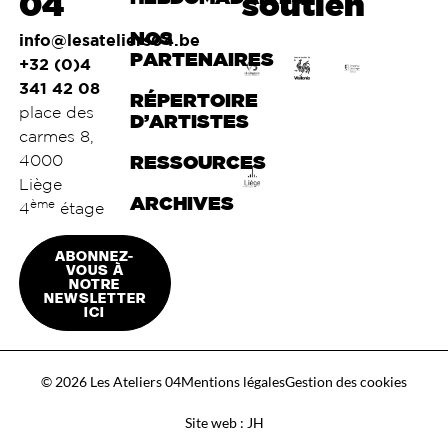
04
soutien
NOS
info@lesateliers04.be
PARTENAIRES
+32 (0)4
341 42 08
RÉPERTOIRE
place des
D’ARTISTES
carmes 8,
4000
RESSOURCES
Liège
ARCHIVES
ème
4
étage
ABONNEZ-
VOUS À
NOTRE
NEWSLETTER
ICI
© 2026 Les Ateliers 04
Mentions légales
Gestion des cookies
Site web : JH