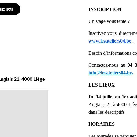
E ICI
INSCRIPTION
Un stage vous tente ?
Inscrivez-vous directeme
www.lesateliers04.be
.
Besoin d’informations c
Contactez-nous au
04 
info@lesateliers04.be
.
nglais 21, 4000 Liège
LES LIEUX
Du 14 juillet au 1er ao
Anglais, 21 à 4000 Liège
dans les descriptifs.
HORAIRES
Les journées se déroulen