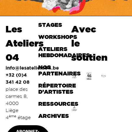
STAGES
Haut de
Les
Avec
page
WORKSHOPS
Ateliers
le
ATELIERS
04
HEBDOMADAIRES
soutien
NOS
info@lesateliers04.be
PARTENAIRES
+32 (0)4
341 42 08
RÉPERTOIRE
place des
D’ARTISTES
carmes 8,
4000
RESSOURCES
Liège
ARCHIVES
ème
4
étage
ABONNEZ-