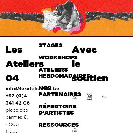
STAGES
Haut de
Les
Avec
page
WORKSHOPS
Ateliers
le
ATELIERS
04
HEBDOMADAIRES
soutien
NOS
info@lesateliers04.be
PARTENAIRES
+32 (0)4
341 42 08
RÉPERTOIRE
place des
D’ARTISTES
carmes 8,
4000
RESSOURCES
Liège