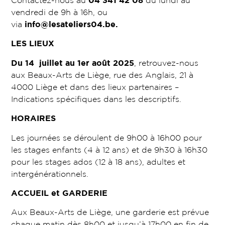
Contactez-nous au
04 341 42 08
du lundi au
vendredi de 9h à 16h, ou
via
info@lesateliers04.be
.
LES LIEUX
Du 14 juillet au 1er août 2025
, retrouvez-nous
aux Beaux-Arts de Liège, rue des Anglais, 21 à
4000 Liège et dans des lieux partenaires –
Indications spécifiques dans les descriptifs.
HORAIRES
Les journées se déroulent de 9h00 à 16h00 pour
les stages enfants (4 à 12 ans) et de 9h30 à 16h30
pour les stages ados (12 à 18 ans), adultes et
intergénérationnels.
ACCUEIL et GARDERIE
Aux Beaux-Arts de Liège, une garderie est prévue
chaque matin dès 8h00 et jusqu’à 17h00 en fin de