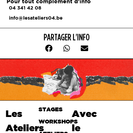
Pour tout complément d'info
04 341 42 08
info@lesateliers04.be
PARTAGER L'INFO
STAGES
Haut de
Les
Avec
page
WORKSHOPS
Ateliers
le