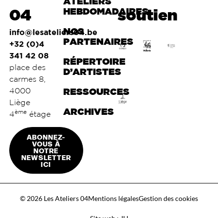
ATELIERS
04
HEBDOMADAIRES
soutien
NOS
info@lesateliers04.be
PARTENAIRES
+32 (0)4
341 42 08
RÉPERTOIRE
place des
D’ARTISTES
carmes 8,
4000
RESSOURCES
Liège
ARCHIVES
ème
4
étage
ABONNEZ-
VOUS À
NOTRE
NEWSLETTER
ICI
© 2026 Les Ateliers 04
Mentions légales
Gestion des cookies