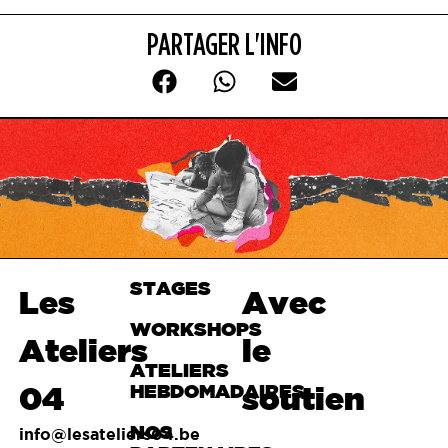
PARTAGER L'INFO
STAGES
Haut de
Les
Avec
page
WORKSHOPS
Ateliers
le
ATELIERS
04
HEBDOMADAIRES
soutien
NOS
info@lesateliers04.be