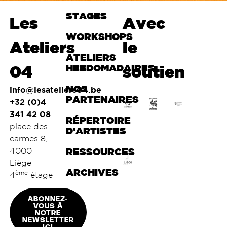
STAGES
Haut de
Les
Avec
page
WORKSHOPS
Ateliers
le
ATELIERS
04
HEBDOMADAIRES
soutien
NOS
info@lesateliers04.be
PARTENAIRES
+32 (0)4
341 42 08
RÉPERTOIRE
place des
D’ARTISTES
carmes 8,
4000
RESSOURCES
Liège
ARCHIVES
ème
4
étage
ABONNEZ-
VOUS À
NOTRE
NEWSLETTER
ICI