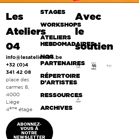
STAGES
Haut de
Les
Avec
page
WORKSHOPS
Ateliers
le
ATELIERS
04
HEBDOMADAIRES
soutien
NOS
info@lesateliers04.be
PARTENAIRES
+32 (0)4
341 42 08
RÉPERTOIRE
place des
D’ARTISTES
carmes 8,
4000
RESSOURCES
Liège
ARCHIVES
ème
4
étage
ABONNEZ-
VOUS À
NOTRE
NEWSLETTER