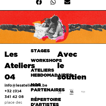
STAGES
Haut de
Les
Avec
page
WORKSHOPS
Ateliers
le
ATELIERS
04
HEBDOMADAIRES
soutien
NOS
info@lesateliers04.be
PARTENAIRES
+32 (0)4
341 42 08
RÉPERTOIRE
place des
D’ARTISTES