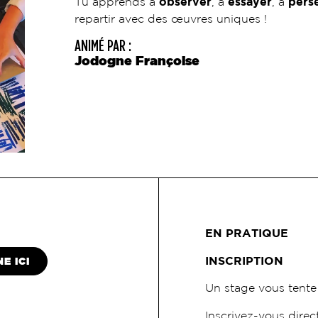
Tu apprends à
observer
, à
essayer
, à
pers
repartir avec des œuvres uniques !
ANIMÉ PAR :
Jodogne Françoise
EN PRATIQUE
INSCRIPTION
E ICI
Un stage vous tente
Inscrivez-vous direct