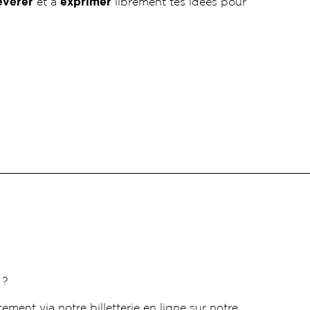
évérer
et à
exprimer
librement tes idées pour
 ?
ement via notre billetterie en ligne sur notre