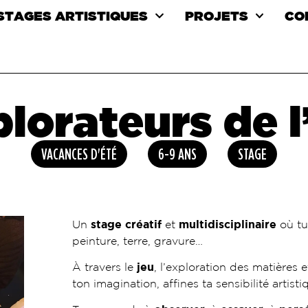
 STAGES ARTISTIQUES
PROJETS
CO
lorateurs de l
VACANCES D'ÉTÉ
6-9 ANS
STAGE
Un
stage créatif
et
multidisciplinaire
où tu 
peinture, terre, gravure…
À travers le
jeu
, l’exploration des matières
ton imagination, affines ta sensibilité artist