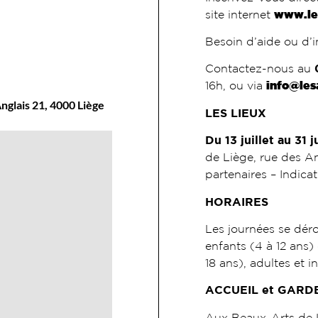
site internet
www.le
Besoin d’aide ou d’
Contactez-nous au
16h, ou via
info@les
nglais 21, 4000 Liège
LES LIEUX
Du 13 juillet au 31 
de Liège, rue des An
partenaires – Indicat
HORAIRES
Les journées se dér
enfants (4 à 12 ans)
18 ans), adultes et i
ACCUEIL et GARD
Aux Beaux-Arts de L