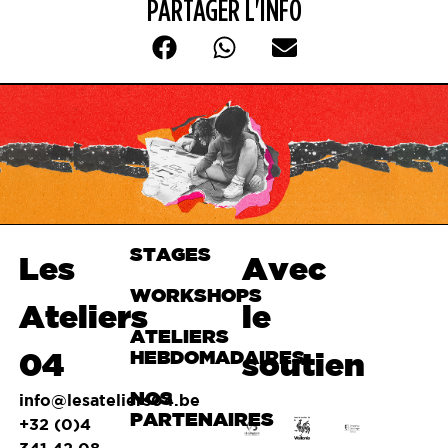
PARTAGER L'INFO
STAGES
Haut de
Les
Avec
page
WORKSHOPS
Ateliers
le
ATELIERS
04
HEBDOMADAIRES
soutien
NOS
info@lesateliers04.be
PARTENAIRES
+32 (0)4
341 42 08