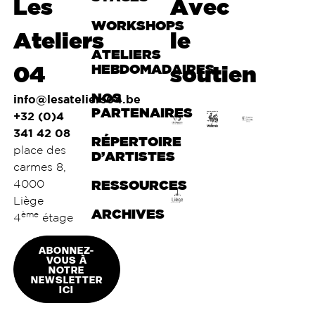
Les
Avec
page
WORKSHOPS
Ateliers
le
ATELIERS
04
HEBDOMADAIRES
soutien
NOS
info@lesateliers04.be
PARTENAIRES
+32 (0)4
341 42 08
RÉPERTOIRE
place des
D’ARTISTES
carmes 8,
4000
RESSOURCES
Liège
ARCHIVES
ème
4
étage
ABONNEZ-
VOUS À
NOTRE
NEWSLETTER
ICI