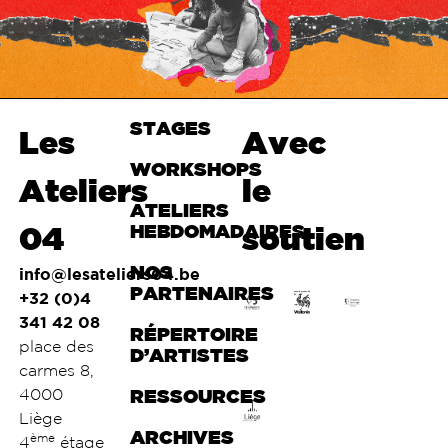
STAGES
Haut de
Les
Avec
page
WORKSHOPS
Ateliers
le
ATELIERS
04
HEBDOMADAIRES
soutien
NOS
info@lesateliers04.be
PARTENAIRES
+32 (0)4
341 42 08
RÉPERTOIRE
place des
D’ARTISTES
carmes 8,
4000
RESSOURCES
Liège
ARCHIVES
ème
4
étage