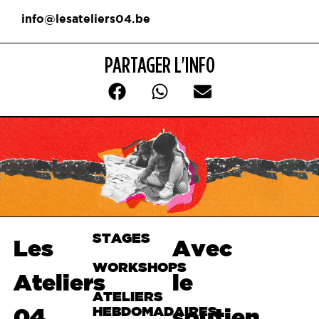
info@lesateliers04.be
PARTAGER L'INFO
STAGES
Haut de
Les
Avec
page
WORKSHOPS
Ateliers
le
ATELIERS
04
HEBDOMADAIRES
soutien