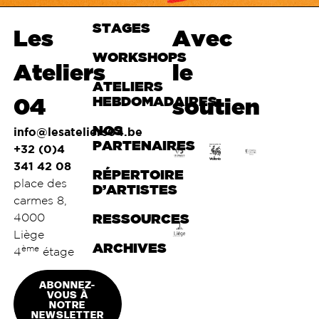
STAGES
Haut de
Les
Avec
page
WORKSHOPS
Ateliers
le
ATELIERS
04
HEBDOMADAIRES
soutien
NOS
info@lesateliers04.be
PARTENAIRES
+32 (0)4
341 42 08
RÉPERTOIRE
place des
D’ARTISTES
carmes 8,
4000
RESSOURCES
Liège
ARCHIVES
ème
4
étage
ABONNEZ-
VOUS À
NOTRE
NEWSLETTER