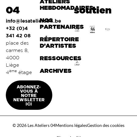
ATELIERS
04
HEBDOMADAIRES
soutien
NOS
info@lesateliers04.be
PARTENAIRES
+32 (0)4
341 42 08
RÉPERTOIRE
place des
D’ARTISTES
carmes 8,
4000
RESSOURCES
Liège
ARCHIVES
ème
4
étage
ABONNEZ-
VOUS À
NOTRE
NEWSLETTER
ICI
© 2026 Les Ateliers 04
Mentions légales
Gestion des cookies