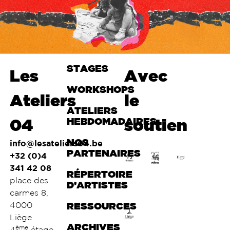
STAGES
Haut de
Les
Avec
page
WORKSHOPS
Ateliers
le
ATELIERS
04
HEBDOMADAIRES
soutien
NOS
info@lesateliers04.be
PARTENAIRES
+32 (0)4
341 42 08
RÉPERTOIRE
place des
D’ARTISTES
carmes 8,
4000
RESSOURCES
Liège
ARCHIVES
ème
4
étage