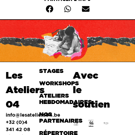
STAGES
Haut de
Les
Avec
page
WORKSHOPS
Ateliers
le
ATELIERS
04
HEBDOMADAIRES
soutien
NOS
info@lesateliers04.be
PARTENAIRES
+32 (0)4
341 42 08
RÉPERTOIRE