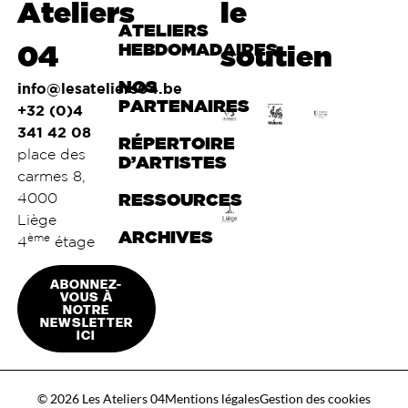
Ateliers
le
ATELIERS
04
HEBDOMADAIRES
soutien
NOS
info@lesateliers04.be
PARTENAIRES
+32 (0)4
341 42 08
RÉPERTOIRE
place des
D’ARTISTES
carmes 8,
4000
RESSOURCES
Liège
ARCHIVES
ème
4
étage
ABONNEZ-
VOUS À
NOTRE
NEWSLETTER
ICI
© 2026 Les Ateliers 04
Mentions légales
Gestion des cookies