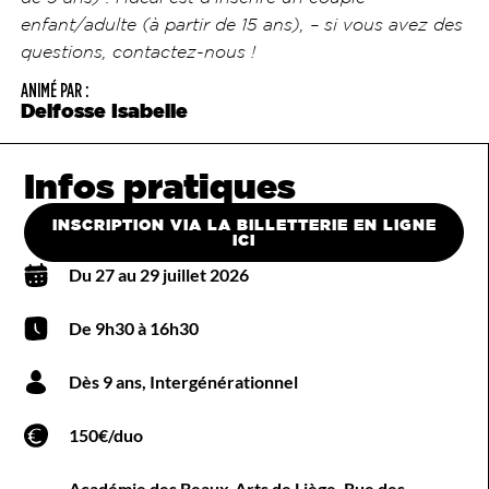
enfant/adulte (à partir de 15 ans), – si vous avez des
questions, contactez-nous !
ANIMÉ PAR :
Delfosse Isabelle
Infos pratiques
INSCRIPTION VIA LA BILLETTERIE EN LIGNE
ICI
Du 27 au 29 juillet 2026
De 9h30 à 16h30
Dès 9 ans
,
Intergénérationnel
150€/duo
Académie des Beaux-Arts de Liège, Rue des