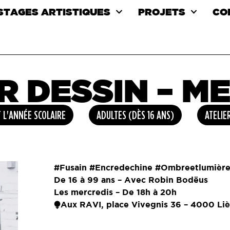
 STAGES ARTISTIQUES
PROJETS
CO
R DESSIN – M
 L'ANNÉE SCOLAIRE
ADULTES (DÈS 16 ANS)
ATELIE
#Fusain #Encredechine #Ombreetlumièr
De 16 à 99 ans – Avec Robin Bodëus
Les mercredis – De 18h à 20h
⧭Aux RAVI, place Vivegnis 36 – 4000 Li