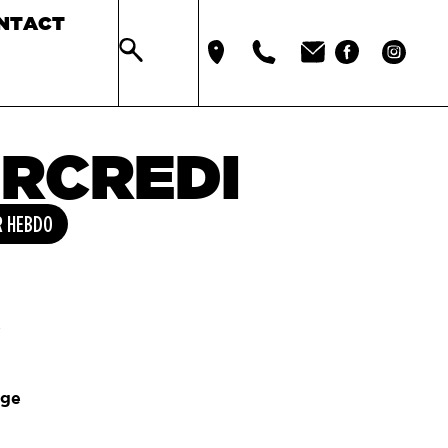
NTACT
ERCREDI
R HEBDO
e
ège