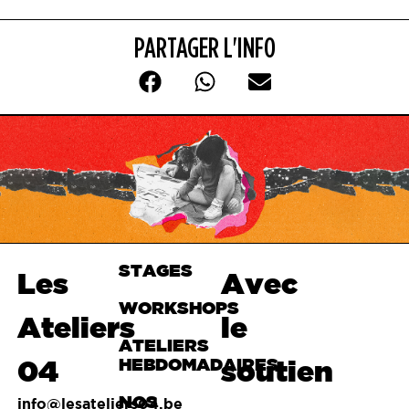
PARTAGER L'INFO
STAGES
Haut de
Les
Avec
page
WORKSHOPS
Ateliers
le
ATELIERS
04
HEBDOMADAIRES
soutien
NOS
info@lesateliers04.be