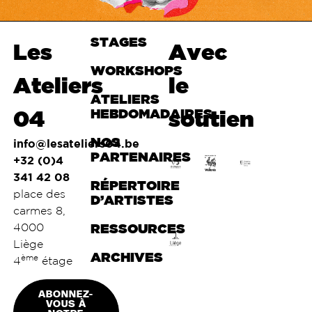
STAGES
Haut de
Les
Avec
page
WORKSHOPS
Ateliers
le
ATELIERS
04
HEBDOMADAIRES
soutien
NOS
info@lesateliers04.be
PARTENAIRES
+32 (0)4
341 42 08
RÉPERTOIRE
place des
D’ARTISTES
carmes 8,
4000
RESSOURCES
Liège
ARCHIVES
ème
4
étage
ABONNEZ-
VOUS À