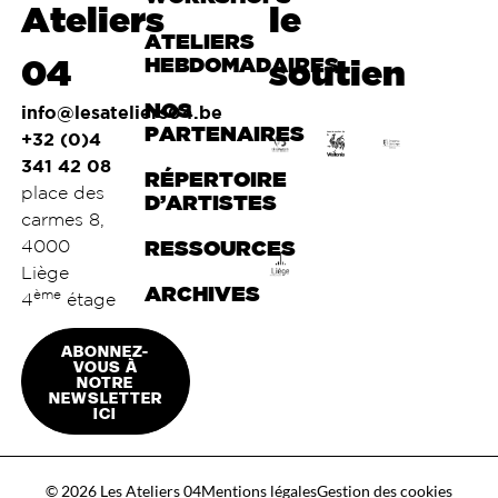
Ateliers
le
ATELIERS
04
HEBDOMADAIRES
soutien
NOS
info@lesateliers04.be
PARTENAIRES
+32 (0)4
341 42 08
RÉPERTOIRE
place des
D’ARTISTES
carmes 8,
4000
RESSOURCES
Liège
ARCHIVES
ème
4
étage
ABONNEZ-
VOUS À
NOTRE
NEWSLETTER
ICI
© 2026 Les Ateliers 04
Mentions légales
Gestion des cookies