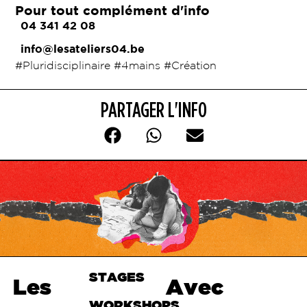
Pour tout complément d'info
04 341 42 08
info@lesateliers04.be
#Pluridisciplinaire #4mains #Création
PARTAGER L'INFO
STAGES
Haut de
Les
Avec
page
WORKSHOPS