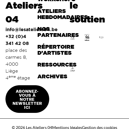
Ateliers
le
ATELIERS
04
HEBDOMADAIRES
soutien
NOS
info@lesateliers04.be
PARTENAIRES
+32 (0)4
341 42 08
RÉPERTOIRE
place des
D’ARTISTES
carmes 8,
4000
RESSOURCES
Liège
ARCHIVES
ème
4
étage
ABONNEZ-
VOUS À
NOTRE
NEWSLETTER
ICI
© 2026 Les Ateliers 04
Mentions légales
Gestion des cookies