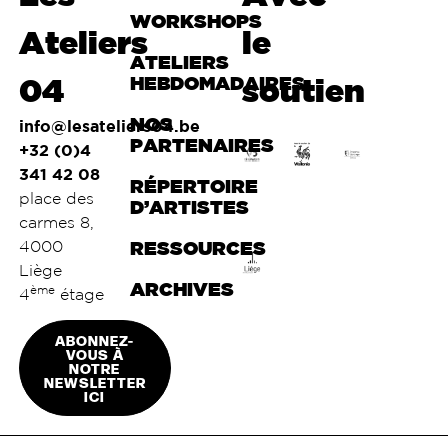
WORKSHOPS
Ateliers
le
ATELIERS
04
HEBDOMADAIRES
soutien
NOS
info@lesateliers04.be
PARTENAIRES
+32 (0)4
341 42 08
RÉPERTOIRE
place des
D’ARTISTES
carmes 8,
4000
RESSOURCES
Liège
ARCHIVES
ème
4
étage
ABONNEZ-
VOUS À
NOTRE
NEWSLETTER
ICI