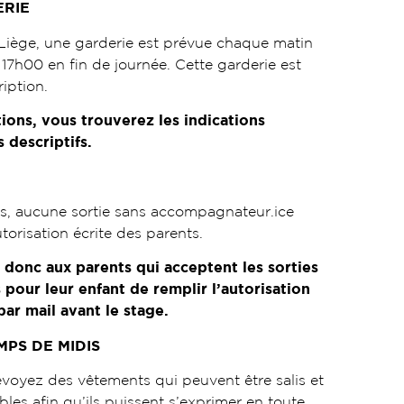
ERIE
iège, une garderie est prévue chaque matin
17h00 en fin de journée. Cette garderie est
ription.
tions, vous trouverez les indications
 descriptifs.
s, aucune sortie sans accompagnateur.ice
torisation écrite des parents.
onc aux parents qui acceptent les sorties
our leur enfant de remplir l’autorisation
ar mail avant le stage.
MPS DE MIDIS
évoyez des vêtements qui peuvent être salis et
les afin qu’ils puissent s’exprimer en toute