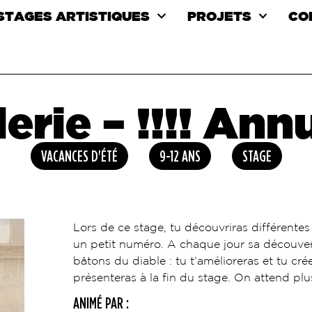
 STAGES ARTISTIQUES
PROJETS
CO
erie – !!!! Annul
VACANCES D'ÉTÉ
9-12 ANS
STAGE
Lors de ce stage, tu découvriras différente
un petit numéro. A chaque jour sa découverte
bâtons du diable : tu t’amélioreras et tu c
présenteras à la fin du stage. On attend plu
ANIMÉ PAR :