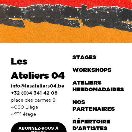
STAGES
Les
WORKSHOPS
Ateliers 04
ATELIERS
info@lesateliers04.be
HEBDOMADAIRES
+32 (0)4 341 42 08
place des carmes 8,
NOS
4000 Liège
PARTENAIRES
ème
4
étage
RÉPERTOIRE
ABONNEZ-VOUS À
D’ARTISTES
NOTRE