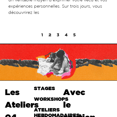
expériences personnelles. Sur trois jours, vous
découvrirez les
1
2
3
4
5
STAGES
Haut de
Les
Avec
page
WORKSHOPS
Ateliers
le
ATELIERS
HEBDOMADAIRES